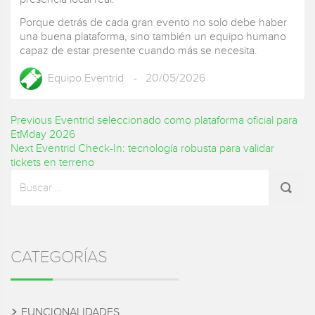
Porque detrás de cada gran evento no solo debe haber
una buena plataforma, sino también un equipo humano
capaz de estar presente cuando más se necesita.
Equipo Eventrid
- 20/05/2026
Navegación
Previous
Previous
Eventrid seleccionado como plataforma oficial para
post:
EtMday 2026
de
Next
Next
Eventrid Check-In: tecnología robusta para validar
post:
tickets en terreno
entradas
Sidebar
Buscar
por:
CATEGORÍAS
FUNCIONALIDADES