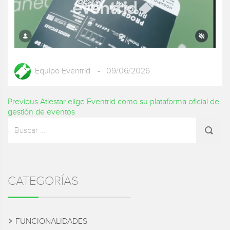
Equipo Eventrid
- 09/06/2026
Navegación
Previous
Previous
Atlestar elige Eventrid como su plataforma oficial de
post:
gestión de eventos
de
Sidebar
Buscar
por:
entradas
CATEGORÍAS
FUNCIONALIDADES