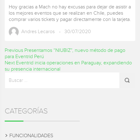
Hoy gracias a Mach no hay excusas para dejar de asistir a
los mejores eventos que se realizan en Chile, puedes
comprar varios tickets y pagar directamente con la tarjeta.
Andres Lecaros
- 30/07/2020
Navegación
Previous
Previous
Presentamos “NIUBIZ”, nuevo método de pago
post:
para Eventrid Perú
de
Next
Next
Eventrid inicia operaciones en Paraguay, expandiendo
post:
su presencia internacional
entradas
Sidebar
Buscar
por:
CATEGORÍAS
FUNCIONALIDADES