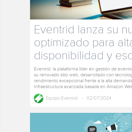
Eventrid lanza su n
optimizado para al
disponibilidad y es
Eventrid, la plataforma líder en gestión de even
su renovado sitio web, desarrollado con tecnolo
rendimiento excepcional frente a la alta demand
Infraestructura avanzada basada en Amazon Web S
Equipo Eventrid
- 02/07/2024