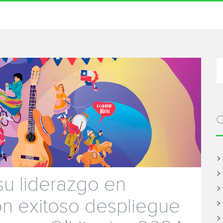
B
po
C
su liderazgo en
n exitoso despliegue