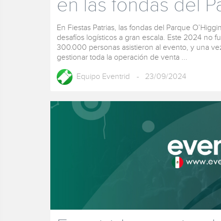
en las fondas del 
En Fiestas Patrias, las fondas del Parque O’Higg
desafíos logísticos a gran escala. Este 2024 no f
300.000 personas asistieron al evento, y una vez
gestionar toda la operación de venta ...
Equipo Eventrid
- 23/09/2024