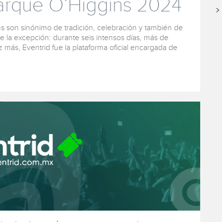
Parque O’Higgins 2024
ins son sinónimo de tradición, celebración y también de
ue la excepción: durante seis intensos días, más de
 más, Eventrid fue la plataforma oficial encargada de