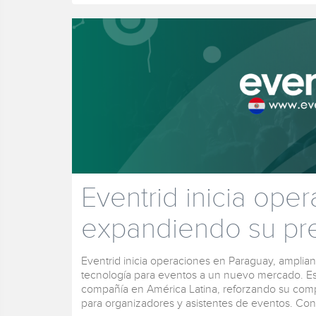
Eventrid inicia ope
expandiendo su pre
Eventrid inicia operaciones en Paraguay, amplian
tecnología para eventos a un nuevo mercado. Est
compañía en América Latina, reforzando su comp
para organizadores y asistentes de eventos. Con 