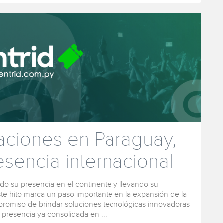
raciones en Paraguay,
sencia internacional
do su presencia en el continente y llevando su
e hito marca un paso importante en la expansión de la
romiso de brindar soluciones tecnológicas innovadoras
presencia ya consolidada en ...